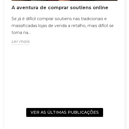
A aventura de comprar soutiens online
Se já é difícil comprar soutiens nas tradicionais e
massificadas lojas de venda a retalho, mais difícil se
torna na...
Ler mais
r
5
s
C
m
c
L
VER AS ÚLTIMAS PUBLICAÇÕES