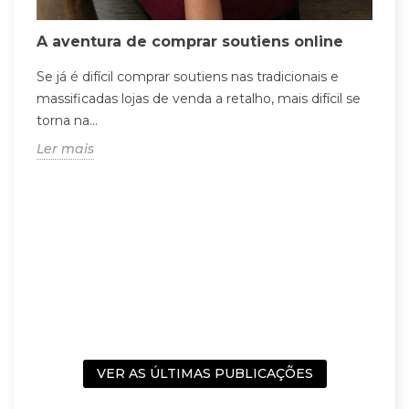
A aventura de comprar soutiens online
Se já é difícil comprar soutiens nas tradicionais e
massificadas lojas de venda a retalho, mais difícil se
torna na...
Ler mais
r
5
s
C
m
c
L
VER AS ÚLTIMAS PUBLICAÇÕES