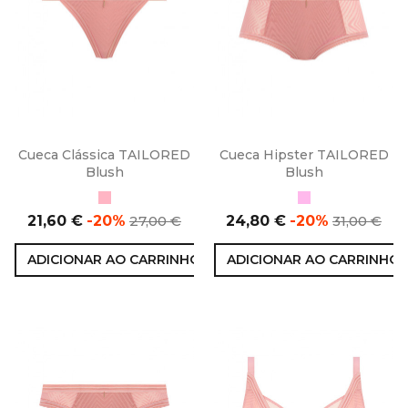
Cueca Clássica TAILORED
Cueca Hipster TAILORED
Blush
Blush
Blush
Rosa
Preço
Preço
Preço
Preço
21,60 €
-20%
27,00 €
24,80 €
-20%
31,00 €
normal
normal
ADICIONAR AO CARRINHO
ADICIONAR AO CARRINHO