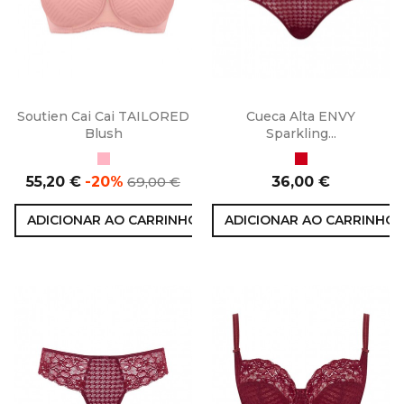
Soutien Cai Cai TAILORED
Cueca Alta ENVY
Blush
Sparkling...
Blush
Vermelho
Preço
Preço
Preço
55,20 €
-20%
69,00 €
36,00 €
normal
ADICIONAR AO CARRINHO
ADICIONAR AO CARRINHO