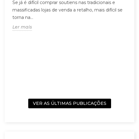
Se já é difícil comprar soutiens nas tradicionais e
massificadas lojas de venda a retalho, mais difícil se
torna na...
Ler mais
r
5
s
C
m
c
L
VER AS ÚLTIMAS PUBLICAÇÕES