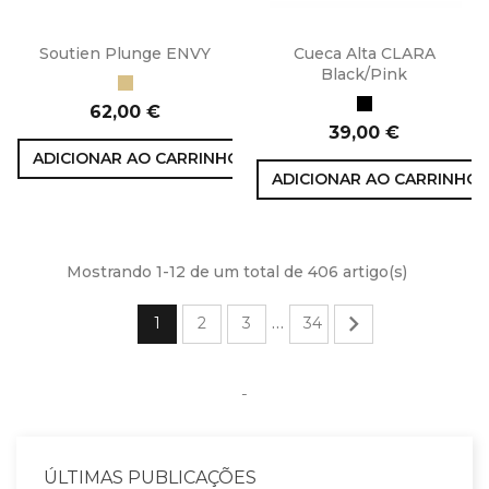
Soutien Plunge ENVY
Cueca Alta CLARA
Black/Pink
Honey
Preto
Preço
62,00 €
Preço
39,00 €
ADICIONAR AO CARRINHO
ADICIONAR AO CARRINHO
Mostrando 1-12 de um total de 406 artigo(s)

1
2
3
34
…
-
ÚLTIMAS PUBLICAÇÕES