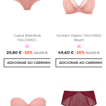
Cueca Brasileira
Soutien Hapex TAILORED
TAILORED...
Blush
Rosa
Rosa
Preço
Preço
Preço
Preço
20,80 €
-20%
26,00 €
49,60 €
-20%
62,00 €
normal
normal
ADICIONAR AO CARRINHO
ADICIONAR AO CARRINHO