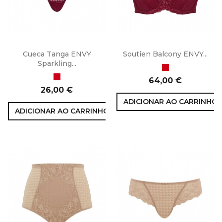
Cueca Tanga ENVY
Soutien Balcony ENVY...
Sparkling...
Vermelho
Vermelho
Preço
64,00 €
Preço
26,00 €
ADICIONAR AO CARRINHO
ADICIONAR AO CARRINHO