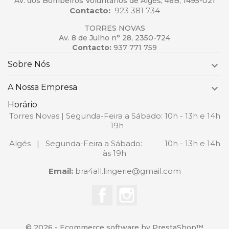
Av. dos Bombeiros Voluntários de Algés, 46B, 1495-021
Contacto:
923 381 734
TORRES NOVAS
Av. 8 de Julho n° 28, 2350-724
Contacto:
937 771 759
Sobre Nós

A Nossa Empresa

Horário
Torres Novas | Segunda-Feira a Sábado: 10h - 13h e 14h
- 19h
Algés | Segunda-Feira a Sábado: 10h - 13h e 14h
às 19h
Email:
bra4all.lingerie@gmail.com
Facebook
Instagram
© 2026 - Ecommerce software by PrestaShop™