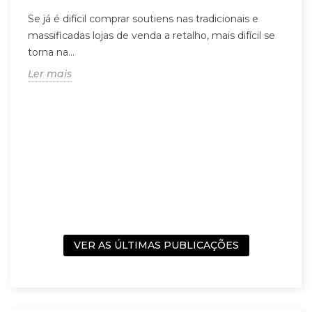
Se já é difícil comprar soutiens nas tradicionais e
massificadas lojas de venda a retalho, mais difícil se
torna na...
Ler mais
r
5
s
C
m
c
L
VER AS ÚLTIMAS PUBLICAÇÕES