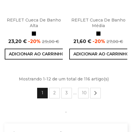
REFLET Cueca De Banho
REFLET Cueca De Banho
Alta
Média
Preto
Preto
Preço
Preço
Preço
Preço
23,20 €
-20%
29,00 €
21,60 €
-20%
27,00 €
normal
normal
ADICIONAR AO CARRINHO
ADICIONAR AO CARRINHO
Mostrando 1-12 de um total de 116 artigo(s)

1
2
3
10
…
-