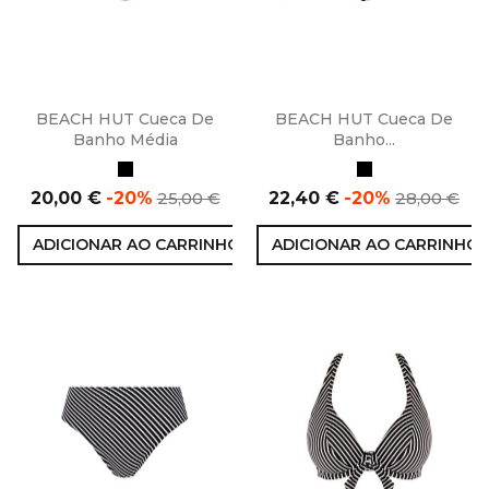
BEACH HUT Cueca De
BEACH HUT Cueca De
Banho Média
Banho...
Preto
Preto
Preço
Preço
Preço
Preço
20,00 €
-20%
25,00 €
22,40 €
-20%
28,00 €
normal
normal
ADICIONAR AO CARRINHO
ADICIONAR AO CARRINHO