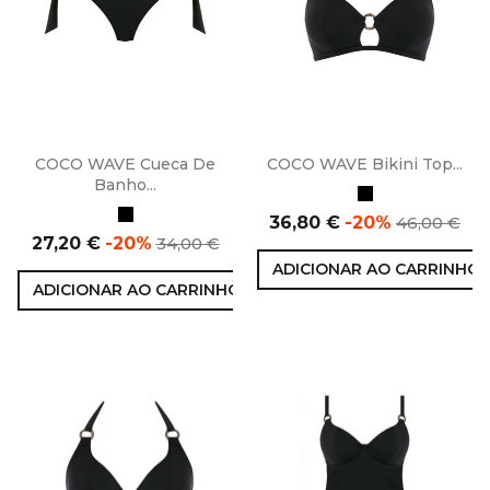
COCO WAVE Cueca De
COCO WAVE Bikini Top...
Banho...
Preto
Preto
Preço
Preço
36,80 €
-20%
46,00 €
Preço
Preço
normal
27,20 €
-20%
34,00 €
normal
ADICIONAR AO CARRINHO
ADICIONAR AO CARRINHO