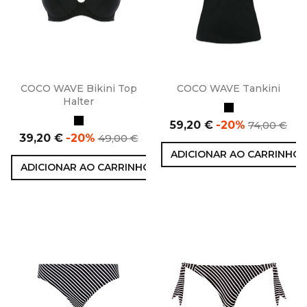
COCO WAVE Bikini Top
COCO WAVE Tankini
Halter
Preto
Preto
Preço
Preço
59,20 €
-20%
74,00 €
Preço
Preço
normal
39,20 €
-20%
49,00 €
normal
ADICIONAR AO CARRINHO
ADICIONAR AO CARRINHO