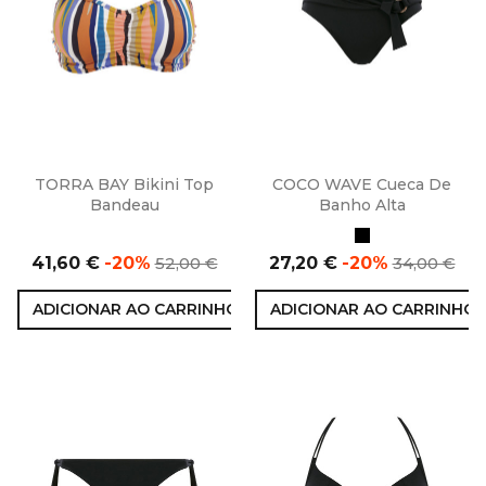
TORRA BAY Bikini Top
COCO WAVE Cueca De
Bandeau
Banho Alta
Multi
Preto
Preço
Preço
Preço
Preço
41,60 €
-20%
52,00 €
27,20 €
-20%
34,00 €
normal
normal
ADICIONAR AO CARRINHO
ADICIONAR AO CARRINHO