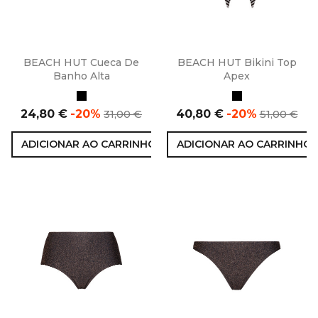
BEACH HUT Cueca De
BEACH HUT Bikini Top
Banho Alta
Apex
Preto
Preto
Preço
Preço
Preço
Preço
24,80 €
-20%
31,00 €
40,80 €
-20%
51,00 €
normal
normal
ADICIONAR AO CARRINHO
ADICIONAR AO CARRINHO