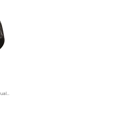
entura de comprar
iens online
é difícil comprar soutiens
adicionais e massificadas
l...
5 dicas sobre como
de venda a retalho, mais
escolher o nosso
 se torna na...
soutien ideal
ais
Com o soutien certo
sentimos um conforto maior,
mais liberdade de