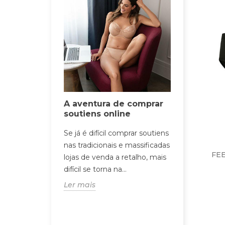
A aventura de comprar
soutiens online
 fitting?
Se já é difícil comprar soutiens
nas tradicionais e massificadas
siste na
FEE
5 dicas 
lojas de venda a retalho, mais
 da mulher e
escolher
difícil se torna na...
procura da
soutien i
Ler mais
s se adequa
Com o sout
ADI
sentimos u
mais liber