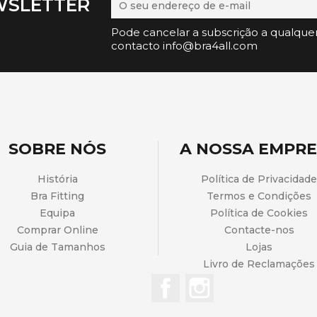
WSLETTER
Pode cancelar a subscrição a qualque
contacto info@bra4all.com
SOBRE NÓS
A NOSSA EMPR
História
Política de Privacidade
Bra Fitting
Termos e Condições
Equipa
Política de Cookies
Comprar Online
Contacte-nos
Guia de Tamanhos
Lojas
Livro de Reclamações
Facebook
Instagram