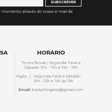
r momento através do nosso e-mail de
ESA
HORÁRIO
Torres Novas | Segunda-Feira a
Sábado: 10h - 13h e 14h - 19h
Algés | Segunda-Feira a Sábado:
10h - 13h e 14h às 19h
Email:
bra4all.lingerie@gmail.com