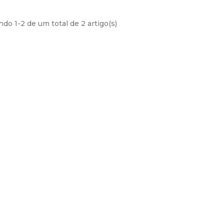
s e uma postura
ra quem tem...
do 1-2 de um total de 2 artigo(s)