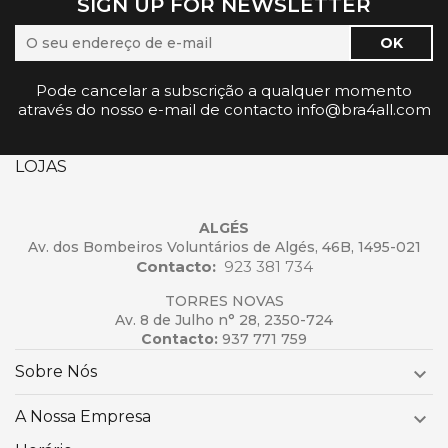
SIGN UP FOR NEWSLETTER
Pode cancelar a subscrição a qualquer momento
através do nosso e-mail de contacto info@bra4all.com
LOJAS
ALGÉS
Av. dos Bombeiros Voluntários de Algés, 46B, 1495-021
Contacto:
923 381 734
TORRES NOVAS
Av. 8 de Julho n° 28, 2350-724
Contacto:
937 771 759
Sobre Nós

A Nossa Empresa
