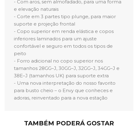
- Com aros, sem almofadado, para uma forma
e elevação naturais
- Corte em 3 partes tipo plunge, para maior
suporte e projeção frontal
- Copo superior em renda elástica e copos
inferiores laminados para um ajuste
confortável e seguro em todos os tipos de
peito
- Forro adicional no copo superior nos
tamanhos 28GG–J, 30GG–J, 32GG–J, 34GG–J e
38E–J (tamanhos UK) para suporte extra
- Uma nova interpretação do nosso favorito
para busto cheio – o Envy que conheces e
adoras, reinventado para a nova estação
TAMBÉM PODERÁ GOSTAR