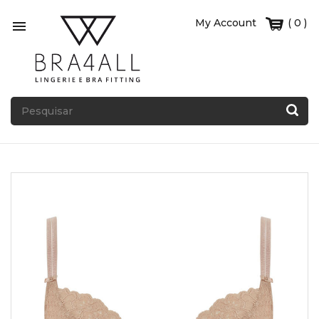
My Account
( 0 )
