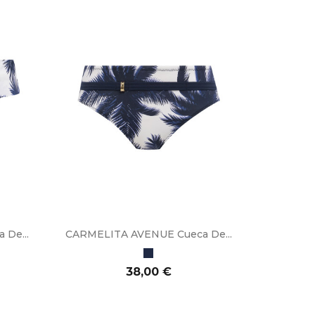
De...
CARMELITA AVENUE Cueca De...
Azul
Marinho
Preço
38,00 €
ADICIONAR AO CARRINHO