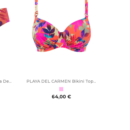
De...
PLAYA DEL CARMEN Bikini Top...
Rosa
Preço
64,00 €
ADICIONAR AO CARRINHO