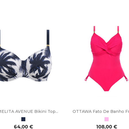
ELITA AVENUE Bikini Top...
OTTAWA Fato De Banho Fr
Azul
Rosa
Marinho
Preço
Preço
64,00 €
108,00 €