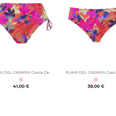
A DEL CARMEN Cueca De...
PLAYA DEL CARMEN Cueca 
Rosa
Rosa
Preço
Preço
41,00 €
38,00 €
CIONAR AO CARRINHO
ADICIONAR AO CARRINHO