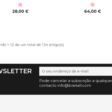
Blush
Blush
Preço
Preço
28,00 €
64,00 €
CIONAR AO CARRINHO
ADICIONAR AO CARRINHO
do 1-12 de um total de 134 artigo(s)
WSLETTER
Pode cancelar a subscrição a qualque
contacto info@bra4all.com