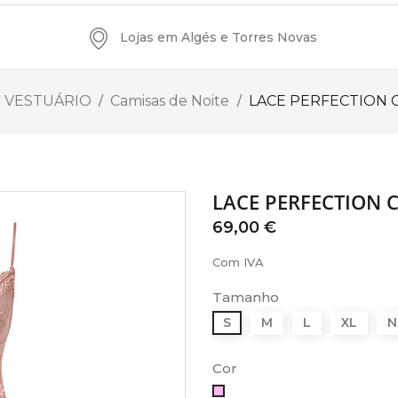
Lojas em Algés e Torres Novas
VESTUÁRIO
Camisas de Noite
LACE PERFECTION 
LACE PERFECTION 
69,00 €
Com IVA
Tamanho
S
M
L
XL
N
Cor
Rosa