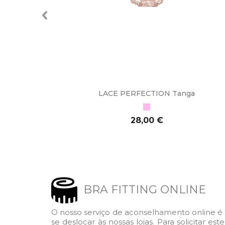
ssica
LACE PERFECTION Tanga
Rosa
Preço
28,00 €
ADICIONAR AO CARRINHO
BRA FITTING ONLINE
O nosso serviço de aconselhamento online é 
se deslocar às nossas lojas. Para solicitar e