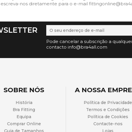
 escreva-nos diretamente para o e-mail fittingonline@bra4a
WSLETTER
Pode cancelar a subscrição a qualque
contacto info@bra4all.com
SOBRE NÓS
A NOSSA EMPR
História
Política de Privacidade
Bra Fitting
Termos e Condições
Equipa
Política de Cookies
Comprar Online
Contacte-nos
Guia de Tamanhos
Lojas