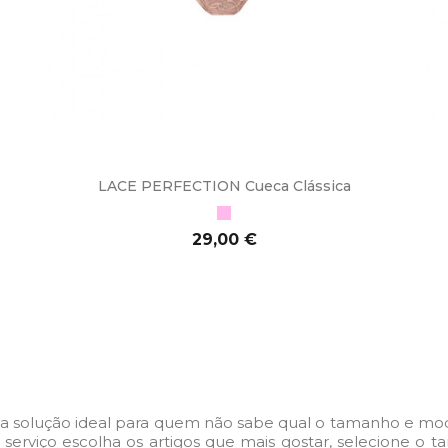
LACE PERFECTION Cueca Clássica
Rosa
Preço
29,00 €
ADICIONAR AO CARRINHO
a solução ideal para quem não sabe qual o tamanho e model
ste serviço escolha os artigos que mais gostar, selecione 