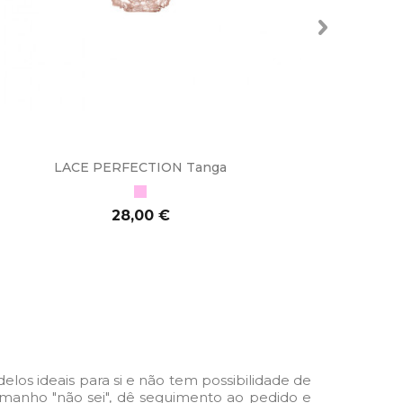
LACE PERFECTION Tanga
LACE
Rosa
Preço
28,00 €
ADICIONAR AO CARRINHO
ADI
os ideais para si e não tem possibilidade de
o tamanho "não sei", dê seguimento ao pedido e