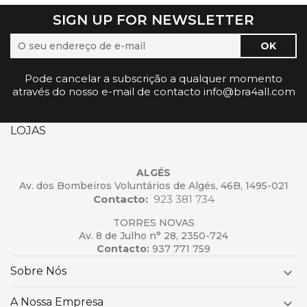
SIGN UP FOR NEWSLETTER
Pode cancelar a subscrição a qualquer momento
através do nosso e-mail de contacto info@bra4all.com
LOJAS
ALGÉS
Av. dos Bombeiros Voluntários de Algés, 46B, 1495-021
Contacto:
923 381 734
TORRES NOVAS
Av. 8 de Julho n° 28, 2350-724
Contacto:
937 771 759
Sobre Nós

A Nossa Empresa
