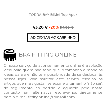
TORRA BAY Bikini Top Apex
Multi
Preço
Preço
43,20 €
-20%
54,00 €
normal
ADICIONAR AO CARRINHO
BRA FITTING ONLINE
O nosso serviço de aconselhamento online é a solução
ideal para quem não sabe qual o tamanho e modelos
ideais para si e não tem possibilidade de se deslocar às
nossas lojas. Para solicitar este serviço escolha os
artigos que mais gostar, selecione o tamanho "não sei",
dê seguimento ao pedido e aguarde pelo nosso
contacto. Em alternativa, escreva-nos diretamente
para o e-mail fittingonline@bra4all.com.