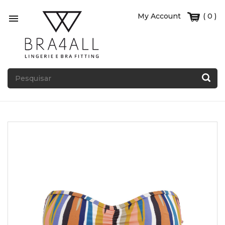
My Account
( 0 )
