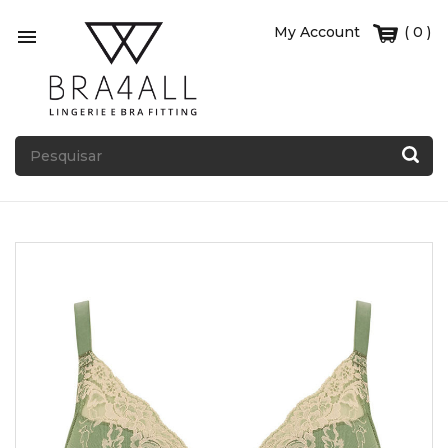
My Account
( 0 )
