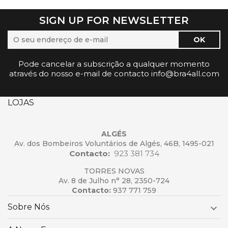
SIGN UP FOR NEWSLETTER
Pode cancelar a subscrição a qualquer momento
através do nosso e-mail de contacto info@bra4all.com
LOJAS
ALGÉS
Av. dos Bombeiros Voluntários de Algés, 46B, 1495-021
Contacto:
923 381 734
TORRES NOVAS
Av. 8 de Julho n° 28, 2350-724
Contacto:
937 771 759
Sobre Nós
