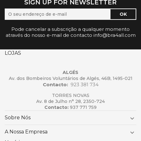
SIGN UP FOR NEWSLETTER
Pode cancelar a subscrição a qualquer momento
através do nosso e-mail de contacto info@bra4all.com
LOJAS
ALGÉS
Av. dos Bombeiros Voluntários de Algés, 46B, 1495-021
Contacto:
923 381 734
TORRES NOVAS
Av. 8 de Julho n° 28, 2350-724
Contacto:
937 771 759
Sobre Nós

A Nossa Empresa
