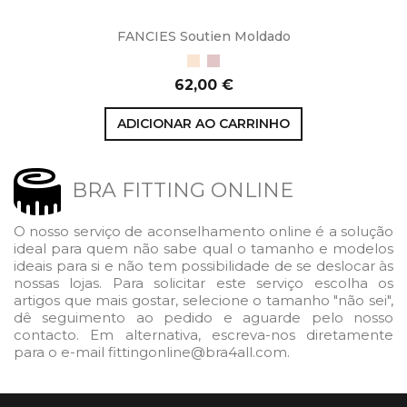
FANCIES Soutien Moldado
Bege
Petal
Preço
62,00 €
ADICIONAR AO CARRINHO
BRA FITTING ONLINE
O nosso serviço de aconselhamento online é a solução
ideal para quem não sabe qual o tamanho e modelos
ideais para si e não tem possibilidade de se deslocar às
nossas lojas. Para solicitar este serviço escolha os
artigos que mais gostar, selecione o tamanho "não sei",
dê seguimento ao pedido e aguarde pelo nosso
contacto. Em alternativa, escreva-nos diretamente
para o e-mail fittingonline@bra4all.com.