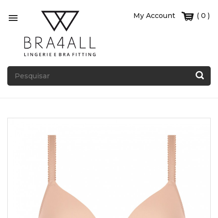
My Account
( 0 )
