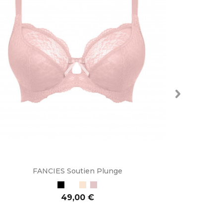
FANCIES Soutien Plunge
Preto
Branco
Bege
Petal
Preço
49,00 €
ADICIONAR AO CARRINHO
ADI