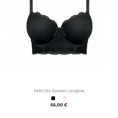
FANCIES Soutien Longline
Preto
Branco
Bege
Preço
56,00 €
ADICIONAR AO CARRINHO