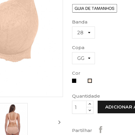
Banda
Copa
Cor
Preto
Branco
Bege
Quantidade
ADICIONAR 

Partilhar