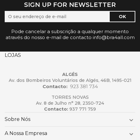
SIGN UP FOR NEWSLETTER
Pode cancelar a subscrição a qualquer momento
através do nosso e-mail de contacto info@bra4all.com
LOJAS
ALGÉS
Av. dos Bombeiros Voluntários de Algés, 46B, 1495-021
Contacto:
923 381 734
TORRES NOVAS
Av. 8 de Julho n° 28, 2350-724
Contacto:
937 771 759
Sobre Nós

A Nossa Empresa
