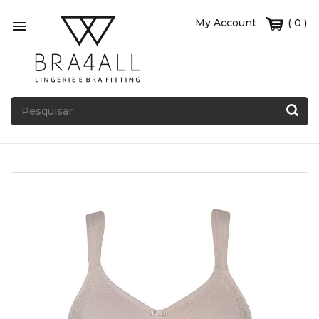
My Account
( 0 )
