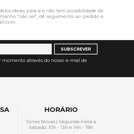
os ideais para si e não tem possibilidade de
o tamanho "não sei", dê seguimento ao pedido e
ll.com.
r momento através do nosso e-mail de
ESA
HORÁRIO
Torres Novas | Segunda-Feira a
Sábado: 10h - 13h e 14h - 19h