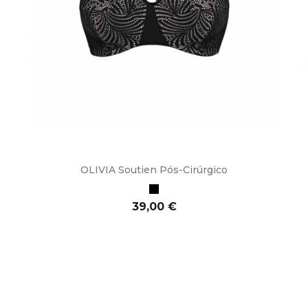
OLIVIA Soutien Pós-Cirúrgico
Preto
Preço
39,00 €
ADICIONAR AO CARRINHO