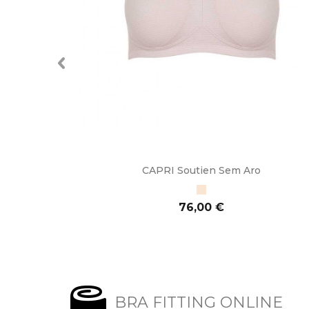
ico
CAPRI Soutien Sem Aro
Bege
Preço
76,00 €
ADICIONAR AO CARRINHO
BRA FITTING ONLINE