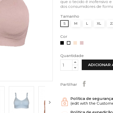
que o tecido é inofensivo e
dos consumidores de forma
Tamanho
S
M
L
XL
2
Cor
Preto
Bege
Petal
Branco
Quantidade
ADICIONAR 
Partilhar
Política de seguranç

(edit with the Custo
Política de expedição