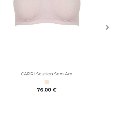
CAPRI Soutien Sem Aro
OL
Bege
Preço
76,00 €
ADICIONAR AO CARRINHO
ADI