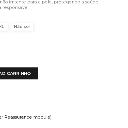
 não irritante para a pele, protegendo a saúde
 responsável.
XL
Não sei
AO CARRINHO
a
mer Reassurance module)