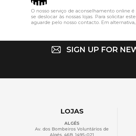
O nosso serviço de aconselhamento online é 
se deslocar às nossas lojas. Para solicitar e
aguarde pelo nosso contacto. Em alternativa,
SIGN UP FOR NE
LOJAS
ALGÉS
Av. dos Bombeiros Voluntários de
Algés, 46B, 1495-021