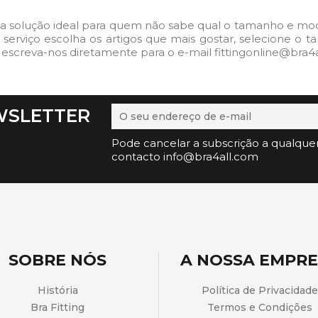
a solução ideal para quem não sabe qual o tamanho e model
ste serviço escolha os artigos que mais gostar, selecione 
 escreva-nos diretamente para o e-mail fittingonline@bra4a
WSLETTER
Pode cancelar a subscrição a qualque
contacto info@bra4all.com
SOBRE NÓS
A NOSSA EMPR
História
Política de Privacidade
Bra Fitting
Termos e Condições