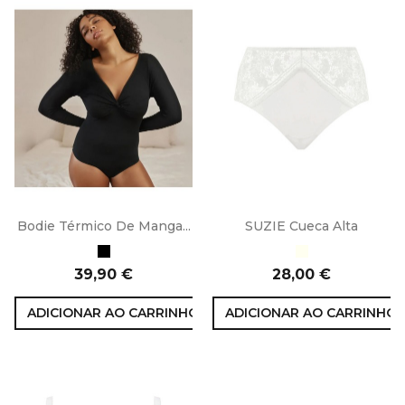
Bodie Térmico De Manga...
SUZIE Cueca Alta
Preto
Marfim
Preço
Preço
39,90 €
28,00 €
ADICIONAR AO CARRINHO
ADICIONAR AO CARRINHO