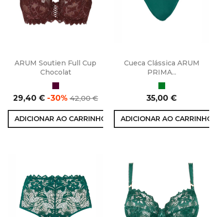
ARUM Soutien Full Cup
Cueca Clássica ARUM
Chocolat
PRIMA...
Chocolate
Verde
Preço
Preço
Preço
29,40 €
-30%
42,00 €
35,00 €
normal
ADICIONAR AO CARRINHO
ADICIONAR AO CARRINHO