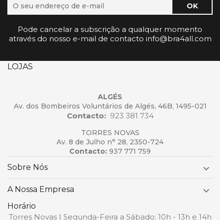
Pode cancelar a subscrição a qualquer momento
através do nosso e-mail de contacto info@bra4all.com
LOJAS
ALGÉS
Av. dos Bombeiros Voluntários de Algés, 46B, 1495-021
Contacto:
923 381 734
TORRES NOVAS
Av. 8 de Julho n° 28, 2350-724
Contacto:
937 771 759
Sobre Nós

A Nossa Empresa

Horário
Torres Novas | Segunda-Feira a Sábado: 10h - 13h e 14h