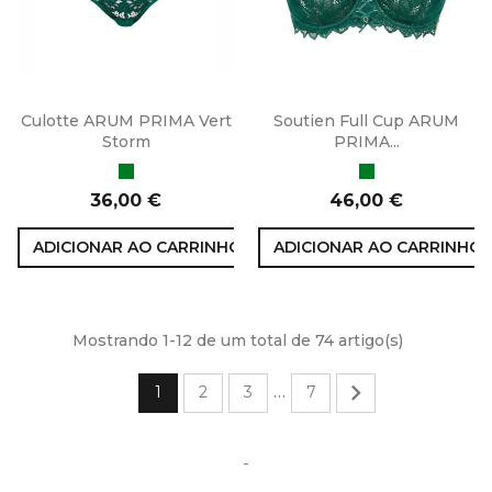
Culotte ARUM PRIMA Vert
Soutien Full Cup ARUM
Storm
PRIMA...
Verde
Verde
Preço
Preço
36,00 €
46,00 €
ADICIONAR AO CARRINHO
ADICIONAR AO CARRINHO
Mostrando 1-12 de um total de 74 artigo(s)

1
2
3
7
…
-