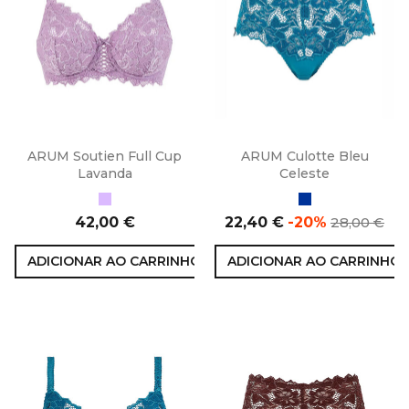
ARUM Soutien Full Cup
ARUM Culotte Bleu
Lavanda
Celeste
Lavanda
Azul
Preço
Preço
Preço
42,00 €
22,40 €
-20%
28,00 €
normal
ADICIONAR AO CARRINHO
ADICIONAR AO CARRINHO