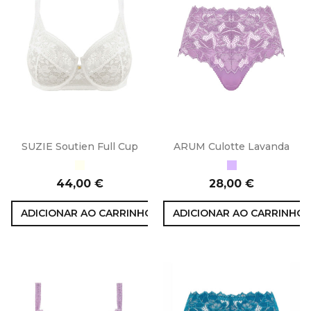
SUZIE Soutien Full Cup
ARUM Culotte Lavanda
Marfim
Lavanda
Preço
Preço
44,00 €
28,00 €
ADICIONAR AO CARRINHO
ADICIONAR AO CARRINHO