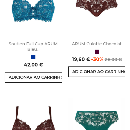
Soutien Full Cup ARUM
ARUM Culotte Chocolat
Bleu...
Chocolate
Azul
Preço
Preço
19,60 €
-30%
28,00 €
Preço
normal
42,00 €
ADICIONAR AO CARRINHO
ADICIONAR AO CARRINHO