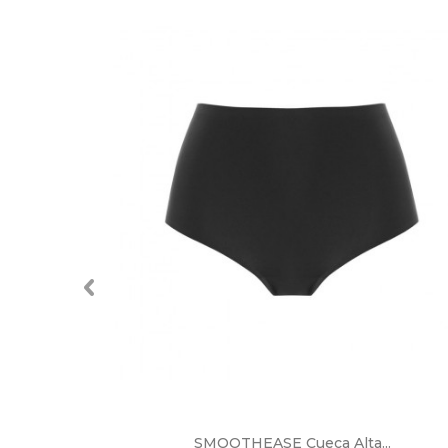
..
SMOOTHEASE Cueca Alta...