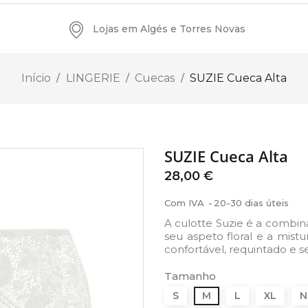
Lojas em Algés e Torres Novas
Início
LINGERIE
Cuecas
SUZIE Cueca Alta
SUZIE Cueca Alta
28,00 €
Com IVA
20-30 dias úteis
A culotte Suzie é a combina
seu aspeto floral e a mis
confortável, requintado e s
Tamanho
S
M
L
XL
N