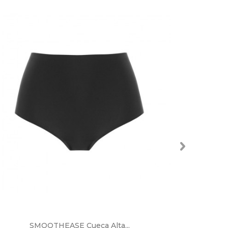
SMOOTHEASE Cueca Alta...
S