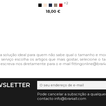
+2
Preto
Bege
Azul
Cinzento-
Vermelho
Marinho
acastanhado
Preço
18,00 €
ADICIONAR AO CARRINHO
a solução ideal para quem não sabe qual o tamanho e model
ste serviço escolha os artigos que mais gostar, selecione 
 escreva-nos diretamente para o e-mail fittingonline@bra4a
WSLETTER
Pode cancelar a subscrição a qualque
contacto info@bra4all.com