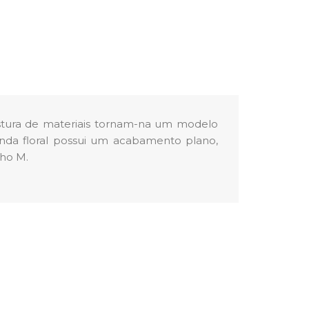
stura de materiais
tornam-na
um modelo
renda floral possui um acabamento plano,
nho M.