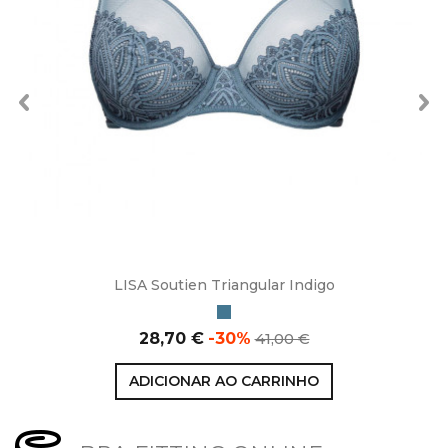
LISA Soutien Triangular Indigo
Indigo
Preço
Preço
28,70 €
-30%
41,00 €
normal
ADICIONAR AO CARRINHO