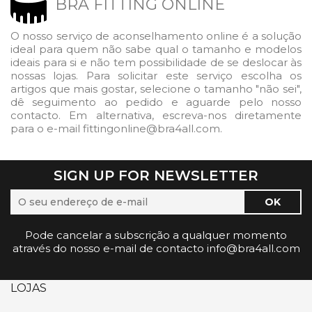
BRA FITTING ONLINE
O nosso serviço de aconselhamento online é a solução
ideal para quem não sabe qual o tamanho e modelos
ideais para si e não tem possibilidade de se deslocar às
nossas lojas. Para solicitar este serviço escolha os
artigos que mais gostar, selecione o tamanho "não sei",
dê seguimento ao pedido e aguarde pelo nosso
contacto. Em alternativa, escreva-nos diretamente
para o e-mail fittingonline@bra4all.com.
SIGN UP FOR NEWSLETTER
Pode cancelar a subscrição a qualquer momento
através do nosso e-mail de contacto info@bra4all.com
LOJAS