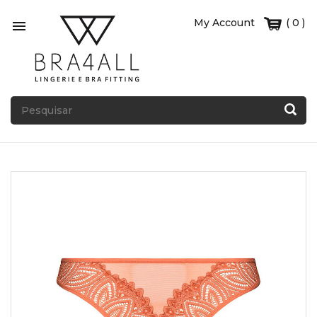
My Account
( 0 )
