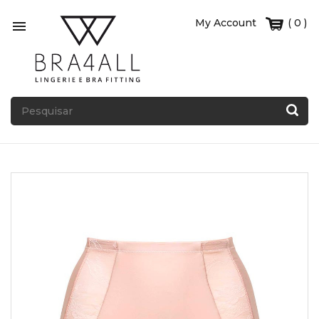
My Account
( 0 )
