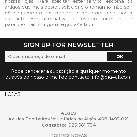
nossas lojas. Para solicitar este serviço escolha os
artigos que mais gostar, selecione o tamanho "não sei",
dê seguimento ao pedido e aguarde pelo nosso
contacto. Em alternativa, escreva-nos diretamente
para o e-mail fittingonline@bra4all.com.
SIGN UP FOR NEWSLETTER
Pode cancelar a subscrição a qualquer momento
através do nosso e-mail de contacto info@bra4all.com
LOJAS
ALGÉS
Av. dos Bombeiros Voluntários de Algés, 46B, 1495-021
Contacto:
923 381 734
TORRES NOVAS