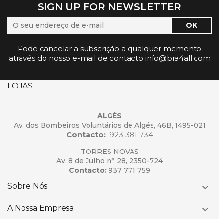
SIGN UP FOR NEWSLETTER
Pode cancelar a subscrição a qualquer momento
através do nosso e-mail de contacto info@bra4all.com
LOJAS
ALGÉS
Av. dos Bombeiros Voluntários de Algés, 46B, 1495-021
Contacto:
923 381 734
TORRES NOVAS
Av. 8 de Julho n° 28, 2350-724
Contacto:
937 771 759
Sobre Nós

A Nossa Empresa
