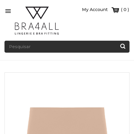
My Account
( 0 )
