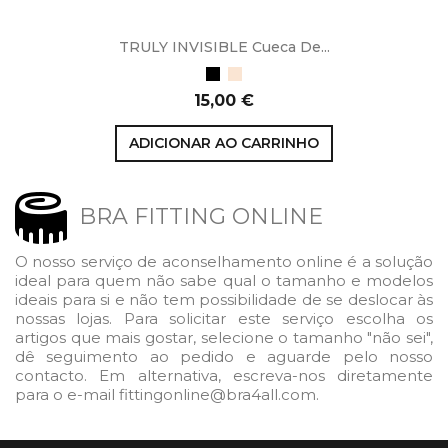
TRULY INVISIBLE Cueca De...
Preto
Bege
Preço
15,00 €
ADICIONAR AO CARRINHO
BRA FITTING ONLINE
O nosso serviço de aconselhamento online é a solução
ideal para quem não sabe qual o tamanho e modelos
ideais para si e não tem possibilidade de se deslocar às
nossas lojas. Para solicitar este serviço escolha os
artigos que mais gostar, selecione o tamanho "não sei",
dê seguimento ao pedido e aguarde pelo nosso
contacto. Em alternativa, escreva-nos diretamente
para o e-mail fittingonline@bra4all.com.