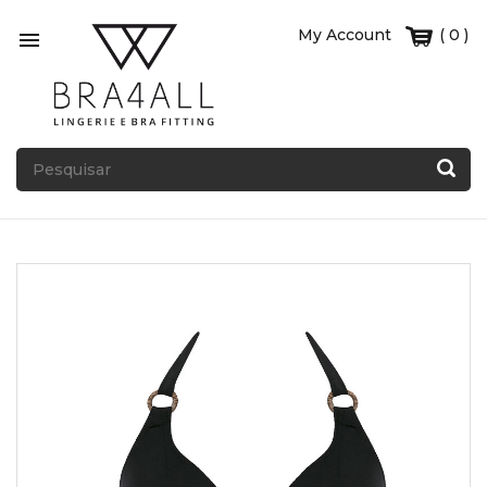
My Account
( 0 )
