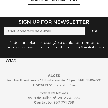
ADICIONAR AO CARRINHO
SIGN UP FOR NEWSLETTER
Pode cancelar a subscrição a qualquer momento
através do nosso e-mail de contacto info@bra4all.com
LOJAS
ALGÉS
Av. dos Bombeiros Voluntários de Algés, 46B, 1495-021
Contacto:
923 381 734
TORRES NOVAS
Av. 8 de Julho n° 28, 2350-724
Contacto:
937 771 759