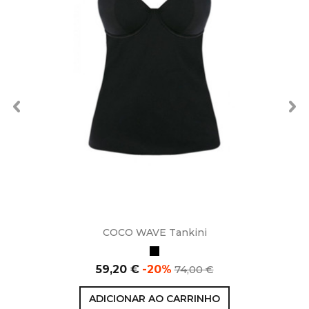
COCO WAVE Tankini
Preto
Preço
Preço
59,20 €
-20%
74,00 €
normal
ADICIONAR AO CARRINHO