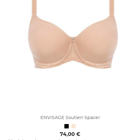
ENVISAGE Soutien Spacer
Preto
Bege
Preço
74,00 €