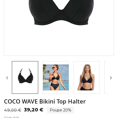


COCO WAVE Bikini Top Halter
39,20 €
49,00 €
Poupe 20%
Com IVA