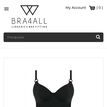
My Account
( 0 )
