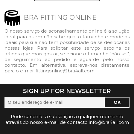
BRA FITTING ONLINE
O nosso serviço de aconselhamento online é a solução
ideal para quem não sabe qual o tamanho e modelos
ideais para si e não tem possibilidade de se deslocar às
nossas lojas. Para solicitar este serviço escolha os
artigos que mais gostar, selecione o tamanho "não sei",
dê seguimento ao pedido e aguarde pelo nosso
contacto. Em alternativa, escreva-nos diretamente
para o e-mail fittingonline@bra4all.com.
SIGN UP FOR NEWSLETTER
Pode cancelar a subscrição a qualquer momento
através do nosso e-mail de contacto info@bra4all.com