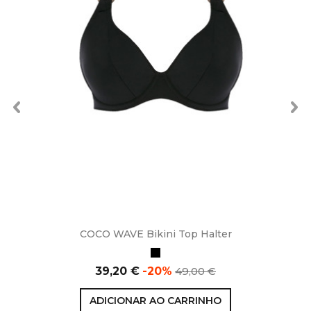
COCO WAVE Bikini Top Halter
Preto
Preço
Preço
39,20 €
-20%
49,00 €
normal
ADICIONAR AO CARRINHO