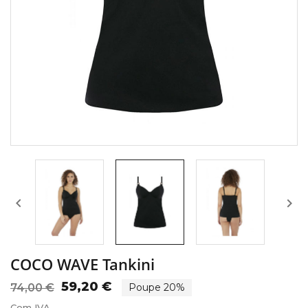


COCO WAVE Tankini
59,20 €
74,00 €
Poupe 20%
Com IVA