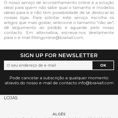
O nosso serviço de aconselhamento online é a solução
ideal para quem não sabe qual o tamanho e modelos
ideais para si e não tem possibilidade de se deslocar às
nossas lojas. Para solicitar este serviço escolha os
artigos que mais gostar, selecione o tamanho "não sei",
dê seguimento ao pedido e aguarde pelo nosso
contacto. Em alternativa, escreva-nos diretamente
para o e-mail fittingonline@bra4all.com.
SIGN UP FOR NEWSLETTER
Pode cancelar a subscrição a qualquer momento
através do nosso e-mail de contacto info@bra4all.com
LOJAS
ALGÉS