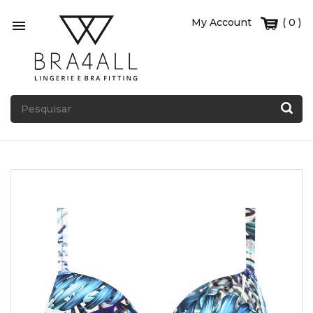
My Account
( 0 )
