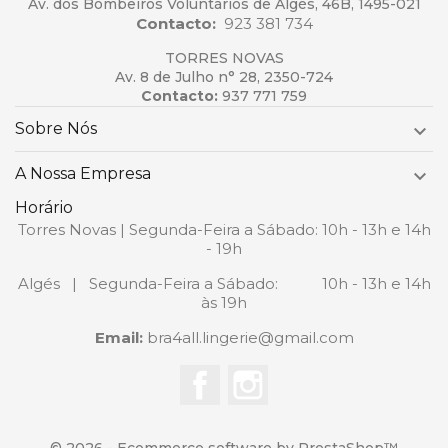
Av. dos Bombeiros Voluntários de Algés, 46B, 1495-021
Contacto:
923 381 734
TORRES NOVAS
Av. 8 de Julho n° 28, 2350-724
Contacto:
937 771 759
Sobre Nós

A Nossa Empresa

Horário
Torres Novas | Segunda-Feira a Sábado: 10h - 13h e 14h
- 19h
Algés | Segunda-Feira a Sábado: 10h - 13h e 14h
às 19h
Email:
bra4all.lingerie@gmail.com
Facebook
Instagram
© 2026 - Ecommerce software by PrestaShop™