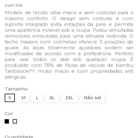
Com IVA
Modelo de tecido ultra macio e sem costuras para o
máximo conforto. O design sem costuras e com
suporte integrado evita irritações da pele e permite
uma aparência invisível sob a roupa. Possui almofadas
removíveis embutidas para uma silhueta redonda. O
fecho traseiro com colchetes oferece 3 posições de
ajuste. As alças totalmente ajustáveis ​​podem ser
modificadas de acordo com a preferência. Perfeito
para usar todos os dias sob qualquer roupa. É
produzido com 78% de fibras de viscose de bambu
Tanboocel™, muito macio e com propriedades anti
alérgicas.
Tamanho
S
M
L
XL
2XL
Não sei
Cor
Preto
Latte
Quantidade