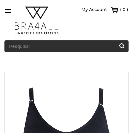
My Account
( 0 )
