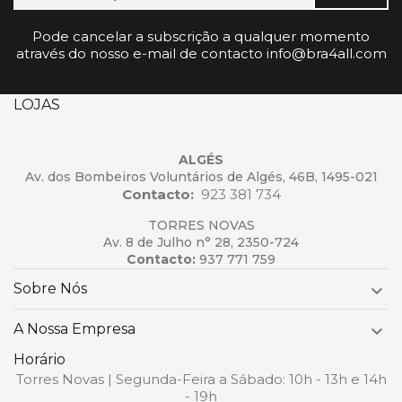
Pode cancelar a subscrição a qualquer momento
através do nosso e-mail de contacto info@bra4all.com
LOJAS
ALGÉS
Av. dos Bombeiros Voluntários de Algés, 46B, 1495-021
Contacto:
923 381 734
TORRES NOVAS
Av. 8 de Julho n° 28, 2350-724
Contacto:
937 771 759
Sobre Nós

A Nossa Empresa

Horário
Torres Novas | Segunda-Feira a Sábado: 10h - 13h e 14h
- 19h