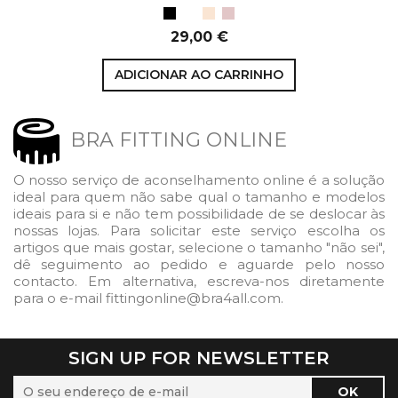
Preto
Branco
Bege
Petal
Preço
29,00 €
ADICIONAR AO CARRINHO
BRA FITTING ONLINE
O nosso serviço de aconselhamento online é a solução
ideal para quem não sabe qual o tamanho e modelos
ideais para si e não tem possibilidade de se deslocar às
nossas lojas. Para solicitar este serviço escolha os
artigos que mais gostar, selecione o tamanho "não sei",
dê seguimento ao pedido e aguarde pelo nosso
contacto. Em alternativa, escreva-nos diretamente
para o e-mail fittingonline@bra4all.com.
SIGN UP FOR NEWSLETTER