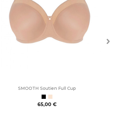
SMOOTH Soutien Full Cup
BAS
Preto
Bege
Preço
65,00 €
ADICIONAR AO CARRINHO
ADI