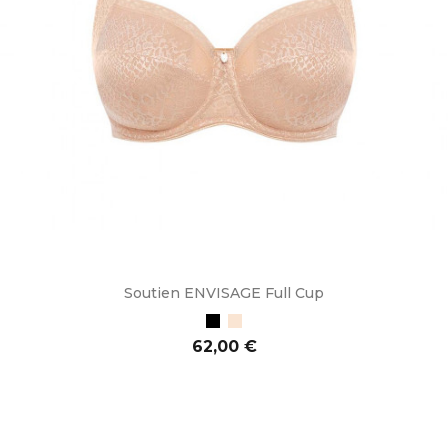
Soutien ENVISAGE Full Cup
Preto
Bege
Preço
62,00 €
ADICIONAR AO CARRINHO