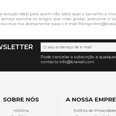
a solução ideal para quem não sabe qual o tamanho e model
ste serviço escolha os artigos que mais gostar, selecione 
 escreva-nos diretamente para o e-mail fittingonline@bra4a
WSLETTER
Pode cancelar a subscrição a qualque
contacto info@bra4all.com
SOBRE NÓS
A NOSSA EMPR
História
Política de Privacidade