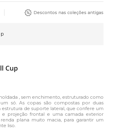
Descontos nas coleções antigas
up
ll Cup
moldada , sem enchimento, estruturado como
 num só. As copas são compostas por duas
 estrutura de suporte lateral, que confere um
 e projeção frontal e uma camada exterior
enda plana muito macia, para garantir um
e liso.