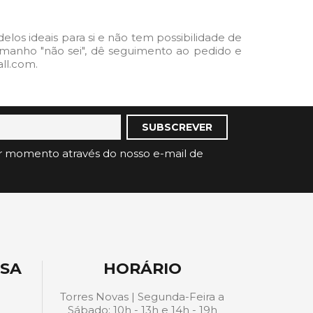
os ideais para si e não tem possibilidade de
o tamanho "não sei", dê seguimento ao pedido e
ll.com.
r momento através do nosso e-mail de
ESA
HORÁRIO
Torres Novas | Segunda-Feira a
Sábado: 10h - 13h e 14h - 19h