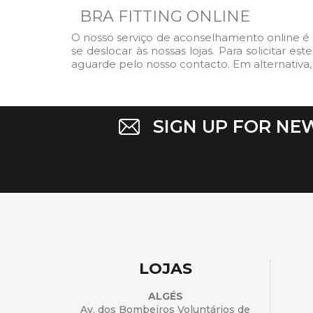
BRA FITTING ONLINE
O nosso serviço de aconselhamento online é 
se deslocar às nossas lojas. Para solicitar e
aguarde pelo nosso contacto. Em alternativa,
SIGN UP FOR NE
LOJAS
ALGÉS
Av. dos Bombeiros Voluntários de