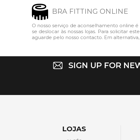
BRA FITTING ONLINE
O nosso serviço de aconselhamento online é 
se deslocar às nossas lojas. Para solicitar e
aguarde pelo nosso contacto. Em alternativa,
SIGN UP FOR NE
LOJAS