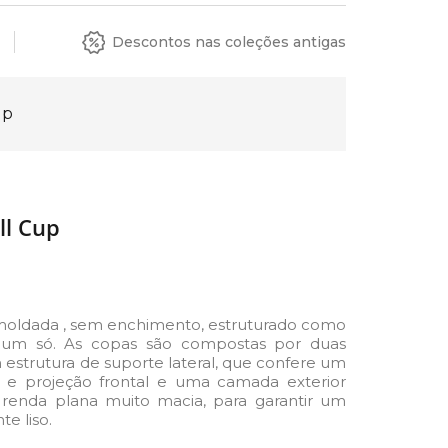
Descontos nas coleções antigas
up
ll Cup
moldada , sem enchimento, estruturado como
 num só. As copas são compostas por duas
 estrutura de suporte lateral, que confere um
 e projeção frontal e uma camada exterior
enda plana muito macia, para garantir um
e liso.