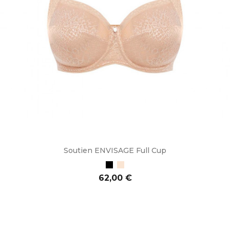
Soutien ENVISAGE Full Cup
Preto
Bege
Preço
62,00 €
ADICIONAR AO CARRINHO