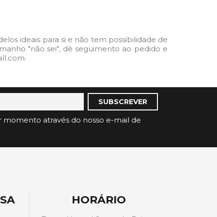
os ideais para si e não tem possibilidade de
o tamanho "não sei", dê seguimento ao pedido e
ll.com.
r momento através do nosso e-mail de
ESA
HORÁRIO