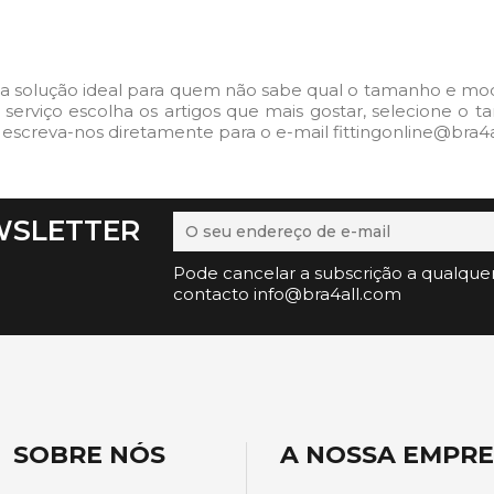
a solução ideal para quem não sabe qual o tamanho e model
ste serviço escolha os artigos que mais gostar, selecione 
 escreva-nos diretamente para o e-mail fittingonline@bra4a
WSLETTER
Pode cancelar a subscrição a qualque
contacto info@bra4all.com
SOBRE NÓS
A NOSSA EMPR