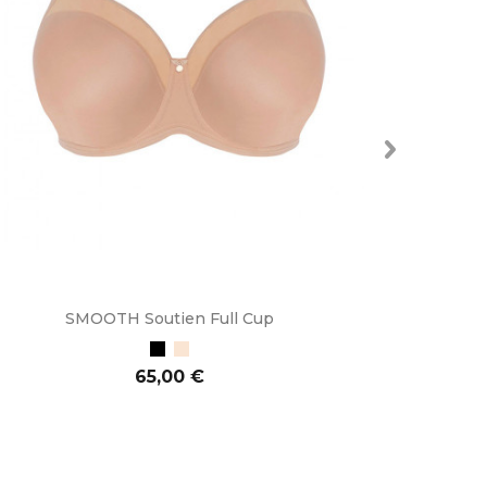
SMOOTH Soutien Full Cup
BAS
Preto
Bege
Preço
65,00 €
ADICIONAR AO CARRINHO
ADI