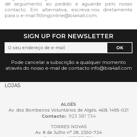
dê seguimento ao pedido e aguarde pelo nosso
contacto. Em alternativa, escreva-nos diretamente
para o e-mail fittingonline@bra4all.com.
SIGN UP FOR NEWSLETTER
Pode cancelar a subscrição a qualquer momento
através do nosso e-mail de contacto info@bra4all.com
LOJAS
ALGÉS
Av. dos Bombeiros Voluntários de Algés, 46B, 1495-021
Contacto:
923 381 734
TORRES NOVAS
Av. 8 de Julho n° 28, 2350-724