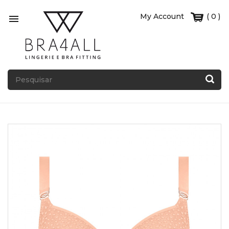
My Account
( 0 )
