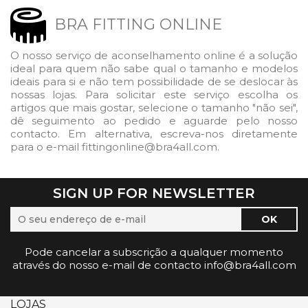
BRA FITTING ONLINE
O nosso serviço de aconselhamento online é a solução
ideal para quem não sabe qual o tamanho e modelos
ideais para si e não tem possibilidade de se deslocar às
nossas lojas. Para solicitar este serviço escolha os
artigos que mais gostar, selecione o tamanho "não sei",
dê seguimento ao pedido e aguarde pelo nosso
contacto. Em alternativa, escreva-nos diretamente
para o e-mail fittingonline@bra4all.com.
SIGN UP FOR NEWSLETTER
Pode cancelar a subscrição a qualquer momento
através do nosso e-mail de contacto info@bra4all.com
LOJAS