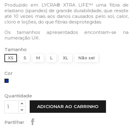
Produzido em LYCRA® XTRA LIFE™ uma fibra de
elastano (spandex) de grande durabilidade, que resiste
até 10 vezes mais aos danos causados pelo sol, calor,
cloro e loções, do que fibras desprotegidas.
Os tamanhos apresentados encontram-se na
numeração UK.
Tamanho
XS
S
M
L
XL
Não sei
Cor
Azul
Quantidade
ADICIONAR AO CARRINHO
Partilhar