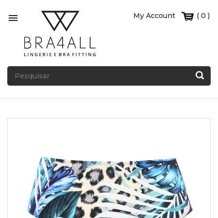
My Account
( 0 )
