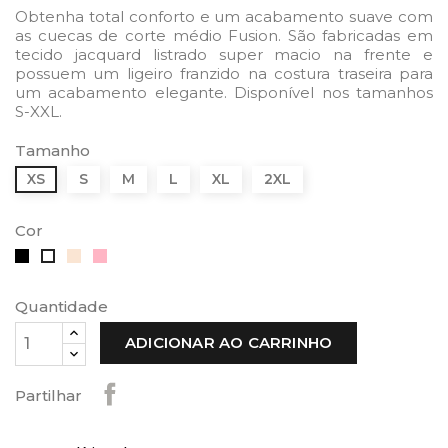
Obtenha total conforto e um acabamento suave com
as cuecas de corte médio Fusion. São fabricadas em
tecido jacquard listrado super macio na frente e
possuem um ligeiro franzido na costura traseira para
um acabamento elegante. Disponível nos tamanhos
S-XXL.
Tamanho
XS
S
M
L
XL
2XL
Cor
Preto
Bege
Blush
Branco
Quantidade
ADICIONAR AO CARRINHO
Partilhar