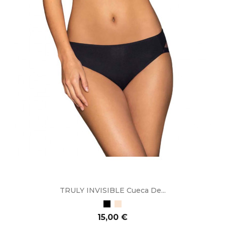
TRULY INVISIBLE Cueca De...
Preto
Bege
Preço
15,00 €