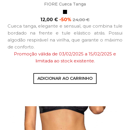
FIORE Cueca Tanga
Preto
Preço
Preço
12,00 €
-50%
24,00 €
normal
Cueca tanga, elegante e sensual, que combina tule
bordado na frente e tule elástico atrás. Possui
algodão respirável na virilha, que garante o máximo
de conforto.
Promoção válida de 03
/02/2025 a 15
/02/2025 e
limitada ao stock existente.
ADICIONAR AO CARRINHO