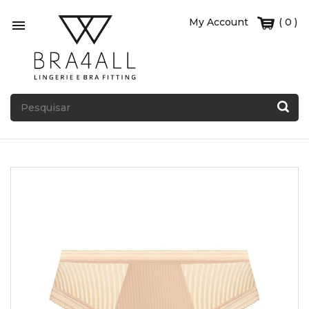
My Account
( 0 )
